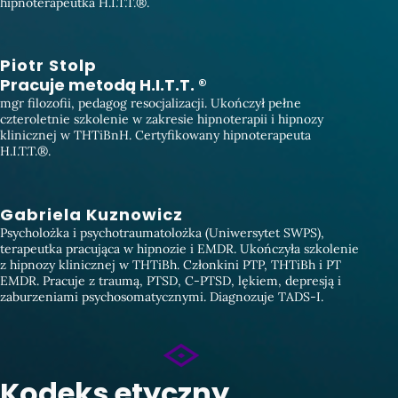
hipnoterapeutka H.I.T.T.®.
Piotr Stolp
Pracuje metodą H.I.T.T. ®
mgr filozofii, pedagog resocjalizacji. Ukończył pełne
czteroletnie szkolenie w zakresie hipnoterapii i hipnozy
klinicznej w THTiBnH. Certyfikowany hipnoterapeuta
H.I.T.T.®.
Gabriela Kuznowicz
Psycholożka i psychotraumatolożka (Uniwersytet SWPS),
terapeutka pracująca w hipnozie i EMDR. Ukończyła szkolenie
z hipnozy klinicznej w THTiBh. Członkini PTP, THTiBh i PT
EMDR. Pracuje z traumą, PTSD, C-PTSD, lękiem, depresją i
zaburzeniami psychosomatycznymi. Diagnozuje TADS-I.
Kodeks etyczny