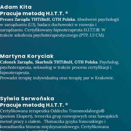
Adam Kita
Pracuje metodą H.I.T.T. ®
Prezes Zarządu THTiBnH, GTH Polska
. Absolwent psychologii
w zarządzaniu (UJ), badacz duchowości w rozwoju i
zarządzaniu. Certyfikowany hipnoterapeuta H.I.T.T.®. W
trakcie szkolenia psychoterapeutycznego (PTP, UJ CM).
Martyna Koryciak
Członek
Zarządu, Skarbnik THTiBnH, GTH Polska
. Psycholog,
psychoterapeuta, seksuolog w trakcie procesu certyfikacji i
hipnoterapeuta.
Prowadzi terapię indywidualną oraz terapię par w Krakowie.
Sylwia Serwońska
Pracuje metodą H.I.T.T. ®
Certyfikowana terapeutka Oddechu Transmodalnego®️
(poziom Ekspert), trenerka grup rozwojowych oraz hawajskich
metod pracy z ciałem. Tłumaczka języka francuskiego i
konsultantka biznesu międzynarodowego. Certyfikowana