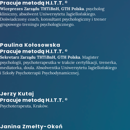
Pracuje metodą H.I.T.T. ®
Wiceprezes Zarządu THTiBnH, GTH Polska
. psycholog
kliniczny, absolwent Uniwersytetu Jagiellońskiego.
Doświadczony coach, konsultant psychologiczny i trener
grupowego treningu psychologicznego.
Paulina Kołosowska
Pracuje metodą H.I.T.T. ®
Sekretarz
Zarządu THTiBnH, GTH Polska
. Magister
psychologii, psychoterapeutka w trakcie certyfikacji, trenerka,
mediatorka, doula. Absolwentka Uniwersytetu Jagiellońskiego
i Szkoły Psychoterapii Psychodynamicznej.
Jerzy Kutaj
Pracuje metodą H.I.T.T. ®
Psychoterapeuta, Kraków.
Janina Zmełty-Okoń