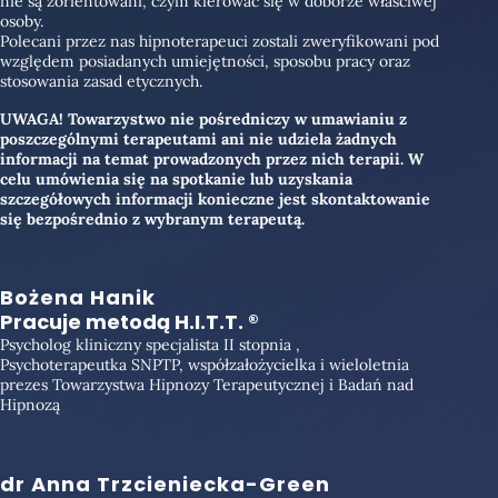
nie są zorientowani, czym kierować się w doborze właściwej
osoby.
Polecani przez nas hipnoterapeuci zostali zweryfikowani pod
względem posiadanych umiejętności, sposobu pracy oraz
stosowania zasad etycznych.
UWAGA! Towarzystwo nie pośredniczy w umawianiu z
poszczególnymi terapeutami ani nie udziela żadnych
informacji na temat prowadzonych przez nich terapii. W
celu umówienia się na spotkanie lub uzyskania
szczegółowych informacji konieczne jest skontaktowanie
się bezpośrednio z wybranym terapeutą.
Bożena Hanik
Pracuje metodą H.I.T.T. ®
Psycholog kliniczny specjalista II stopnia ,
Psychoterapeutka SNPTP, współzałożycielka i wieloletnia
prezes Towarzystwa Hipnozy Terapeutycznej i Badań nad
Hipnozą
dr Anna Trzcieniecka-Green