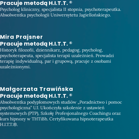
Pracuje metodą H.I.T.T. ®
Psycholog kliniczny, specjalista II stopnia, psychoterapeutka.
Absolwentka psychologii Uniwersytetu Jagiellońskiego.
Mira Prajsner
Pracuje metodą H.I.T.T. ®
Historyk filozofii, dziennikarz, pedagog, psycholog,
psychoterapeuta, specjalista terapii uzależnień. Prowadzi
terapię indywidualną, par i grupową, pracuje z osobami
uzależnionymi.
Małgorzata Trawińska
Pracuje metodą H.I.T.T. ®
Absolwentka podyplomowych studiów „Poradnictwo i pomoc
psychologiczna” UJ. Ukończyła szkolenie z ustawień
systemowych (PTP), Szkołę Profesjonalnego Coachingu oraz
kurs hipnozy w THTiBh. Certyfikowana hipnoterapeutka
H.I.T.T.®.