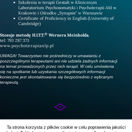
Szkolenia w terapii Gestalt w Klinicznym
Laboratorium Psychosomatyki i Psychoterapii AM w
Krakowie i Ośrodku „Synapsis” w Warszawie
Certificate of Proficiency in English (University of
Cambridge)
®
Stosuje metodę H.I.T.T.
Wernera Meinholda.
tel: 793 287 373
www.psychoterapianlp.pl
UWAGA! Towarzystwo nie pośredniczy w umawianiu z
poszczególnymi terapeutami ani nie udziela żadnych informacji
na temat prowadzonych przez nich terapii. W celu umówienia
się na spotkanie lub uzyskania szczegółowych informacji
konieczne jest skontaktowanie się bezpośrednio z wybranym
terapeutą.
Ta strona korzysta z plików cookie w celu poprawienia jakości
Prawa autorskie © 2026 | Obsługiwane przez Towarzystwo