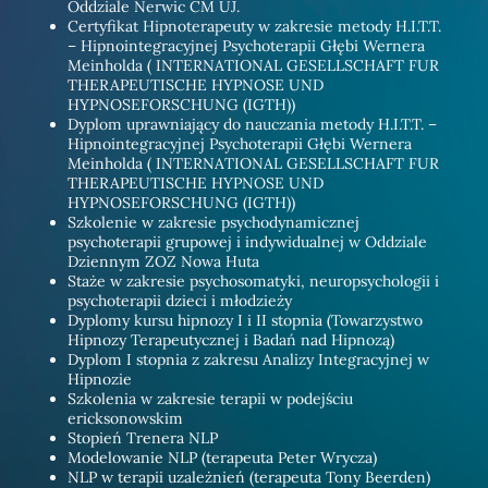
Oddziale Nerwic CM UJ.
Certyfikat Hipnoterapeuty w zakresie metody H.I.T.T.
– Hipnointegracyjnej Psychoterapii Głębi Wernera
Meinholda ( INTERNATIONAL GESELLSCHAFT FUR
THERAPEUTISCHE HYPNOSE UND
HYPNOSEFORSCHUNG (IGTH))
Dyplom uprawniający do nauczania metody H.I.T.T. –
Hipnointegracyjnej Psychoterapii Głębi Wernera
Meinholda ( INTERNATIONAL GESELLSCHAFT FUR
THERAPEUTISCHE HYPNOSE UND
HYPNOSEFORSCHUNG (IGTH))
Szkolenie w zakresie psychodynamicznej
psychoterapii grupowej i indywidualnej w Oddziale
Dziennym ZOZ Nowa Huta
Staże w zakresie psychosomatyki, neuropsychologii i
psychoterapii dzieci i młodzieży
Dyplomy kursu hipnozy I i II stopnia (Towarzystwo
Hipnozy Terapeutycznej i Badań nad Hipnozą)
Dyplom I stopnia z zakresu Analizy Integracyjnej w
Hipnozie
Szkolenia w zakresie terapii w podejściu
ericksonowskim
Stopień Trenera NLP
Modelowanie NLP (terapeuta Peter Wrycza)
NLP w terapii uzależnień (terapeuta Tony Beerden)