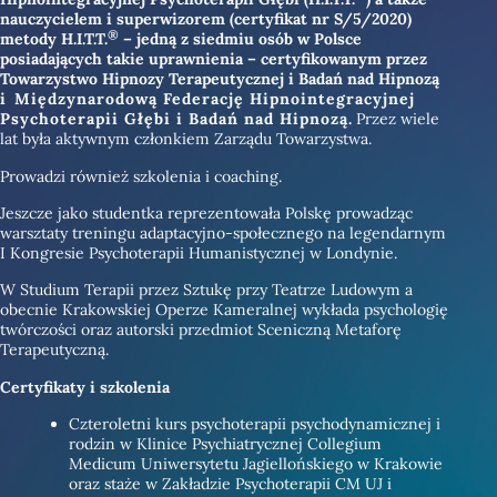
nauczycielem i superwizorem (certyfikat nr S/5/2020)
®
metody H.I.T.T.
– jedną z siedmiu osób w Polsce
posiadających takie uprawnienia – certyfikowanym przez
Towarzystwo Hipnozy Terapeutycznej i Badań nad Hipnozą
i
Międzynarodową Federację Hipnointegracyjnej
Psychoterapii Głębi i Badań nad Hipnozą
.
Przez wiele
lat była aktywnym członkiem Zarządu Towarzystwa.
Prowadzi również szkolenia i coaching.
Jeszcze jako studentka reprezentowała Polskę prowadząc
warsztaty treningu adaptacyjno-społecznego na legendarnym
I Kongresie Psychoterapii Humanistycznej w Londynie.
W Studium Terapii przez Sztukę przy Teatrze Ludowym a
obecnie Krakowskiej Operze Kameralnej wykłada psychologię
twórczości oraz autorski przedmiot Sceniczną Metaforę
Terapeutyczną.
Certyfikaty i szkolenia
Czteroletni kurs psychoterapii psychodynamicznej i
rodzin w Klinice Psychiatrycznej Collegium
Medicum Uniwersytetu Jagiellońskiego w Krakowie
oraz staże w Zakładzie Psychoterapii CM UJ i