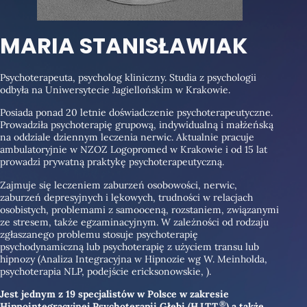
MARIA STANISŁAWIAK
Psychoterapeuta, psycholog kliniczny. Studia z psychologii
odbyła na Uniwersytecie Jagiellońskim w Krakowie.
Posiada ponad 20 letnie doświadczenie psychoterapeutyczne.
Prowadziła psychoterapię grupową, indywidualną i małżeńską
na oddziale dziennym leczenia nerwic. Aktualnie pracuje
ambulatoryjnie w NZOZ Logopromed w Krakowie i od 15 lat
prowadzi prywatną praktykę psychoterapeutyczną.
Zajmuje się leczeniem zaburzeń osobowości, nerwic,
zaburzeń depresyjnych i lękowych, trudności w relacjach
osobistych, problemami z samooceną, rozstaniem, związanymi
ze stresem, także egzaminacyjnym. W zależności od rodzaju
zgłaszanego problemu stosuje psychoterapię
psychodynamiczną lub psychoterapię z użyciem transu lub
hipnozy (Analiza Integracyjna w Hipnozie wg W. Meinholda,
psychoterapia NLP, podejście ericksonowskie, ).
Jest jednym z 19 specjalistów w Polsce w zakresie
®
Hipnointegracyjnej Psychoterapii Głębi (H.I.T.T.
) a także