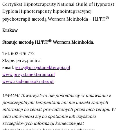
Certyfikat Hipnoterapeuty National Guild of Hypnotist
Dyplom Hipnoterapeuty hipnointegracyjnej
®
psychoterapii metodą Wernera Meinholda – H.I.T.T
Kraków
®
Stosuje metodę H.I.T.T.
Wernera Meinholda.
Tel. 602 676 772
Skype: jerzy.pocica
email:
jerzy@przystanekterapia.pl
www.przystanekterapia.pl
www.akademiasokrates.pl
UWAGA! Towarzystwo nie pośredniczy w umawianiu z
poszczególnymi terapeutami ani nie udziela żadnych
informacji na temat prowadzonych przez nich terapii. W
celu umówienia się na spotkanie lub uzyskania
szczegółowych informacji konieczne jest