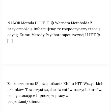
NABÓR | Metoda H. I. T. T. ® Wernera
Meinholda
NABÓR Metoda H. I. T. T. ® Wernera Meinholda Z
przyjemnością informujemy, że rozpoczynamy trzecią
edycję Kursu Metody Psychoterapeutycznej H.I.T.T.®
[…]
Zaproszenie na 15 już spotkanie Klubu HIT!
Zaproszenie na 15 już spotkanie Klubu HIT! Wszystkich
członków Towarzystwa, absolwentów naszych kursów,
osoby stosujące hipnozę w pracy z
pacjentami/klientami