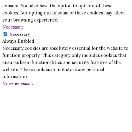
consent. You also have the option to opt-out of these
cookies. But opting out of some of these cookies may affect
your browsing experience.
Necessary
Necessary
Always Enabled
Necessary cookies are absolutely essential for the website to
function properly. This category only includes cookies that
ensures basic functionalities and security features of the
website. These cookies do not store any personal
information.
Non-necessary
Non-necessary
Any cookies that may not be particularly necessary for the
website to function and is used specifically to collect user
personal data via analytics, ads, other embedded contents are
termed as non-necessary cookies. It is mandatory to procure
user consent prior to running these cookies on your