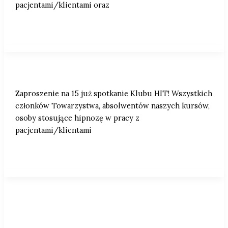
pacjentami/klientami oraz
Zaproszenie na 15 już spotkanie Klubu HIT!
Zaproszenie na 15 już spotkanie Klubu HIT! Wszystkich
członków Towarzystwa, absolwentów naszych kursów,
osoby stosujące hipnozę w pracy z
pacjentami/klientami
Zaproszenie do Karolka na warsztaty pt.
„Weekend z Meinholdem”