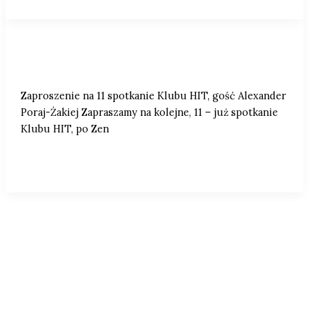
Zaproszenie na 11 spotkanie Klubu HIT,
gość Alexander Poraj-Żakiej.
Zaproszenie na 11 spotkanie Klubu HIT, gość Alexander
Poraj-Żakiej Zapraszamy na kolejne, 11 – już spotkanie
Klubu HIT, po Zen
1
2
Następny
→