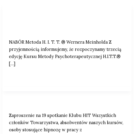
NABÓR | Metoda H. I. T. T. ® Wernera
Meinholda
NABÓR Metoda H. I. T. T. ® Wernera Meinholda Z
przyjemnością informujemy, że rozpoczynamy trzecią
edycję Kursu Metody Psychoterapeutycznej H.I.T.T.®
[…]
Zaproszenie na 19 spotkanie Klubu HIT
Zaproszenie na 19 spotkanie Klubu HIT Wszystkich
członków Towarzystwa, absolwentów naszych kursów,
osoby stosujące hipnozę w pracy z