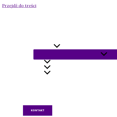
Przejdź do treści
Strona główna
O nas
KURSY HIPNOZY
KURS HIPNOZY KLINICZNEJ
MASTERCLASS H.I.T.T.®
Superwizje
Aktualności
Terapeuci
Metoda H.I.T.T.®
Klub HIT
Wydawnictwo
FAQ
KONTAKT