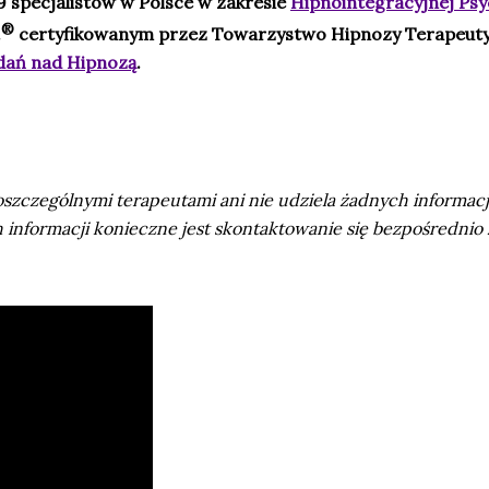
9 specjalistów w Polsce w zakresie
Hipnointegracyjnej Psych
®
.
certyfikowanym przez Towarzystwo Hipnozy Terapeutyc
adań nad Hipnozą
.
czególnymi terapeutami ani nie udziela żadnych informacji
 informacji konieczne jest skontaktowanie się bezpośrednio