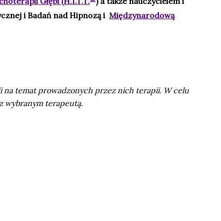
oterapii Głębi (H.I.T.T.
) a także nauczycielem i
znej i Badań nad Hipnozą i
Międzynarodową
 na temat prowadzonych przez nich terapii. W celu
 z wybranym terapeutą.