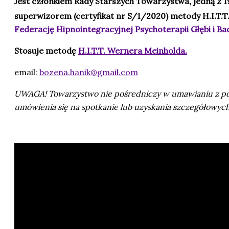
Jest członkiem Rady Starszych Towarzystwa, jedną z 1
superwizorem (certyfikat nr S/1/2020) metody H.I.T.T
Federację Hipnointegracyjnej Psychoterapii Głębi i B
Stosuje metodę
H.I.T.T. Wernera Meinholda.
email:
bozena.hanik@gmail.com
UWAGA! Towarzystwo nie pośredniczy w umawianiu z posz
umówienia się na spotkanie lub uzyskania szczegółowych