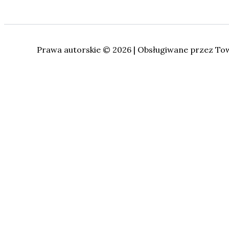
Prawa autorskie © 2026 | Obsługiwane przez To
Ta strona korzysta z plików cookie w celu poprawienia ja
Czytaj więcej
Close
Privacy Overview
This website uses cookies to improve your experience whi
browser as they are essential for the working of basic fu
website. These cookies will be stored in your browser onl