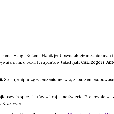
yszenia – mgr Bożena Hanik jest psychologiem klinicznym i 
wała m.in. u boku terapeutow takich jak:
Carl Rogers, Anto
ii. Stosuje hipnozę w leczeniu nerwic, zaburzeń osobowoś
jlepszych specjalistów w kraju i na świecie. Pracowała w 
w Krakowie.