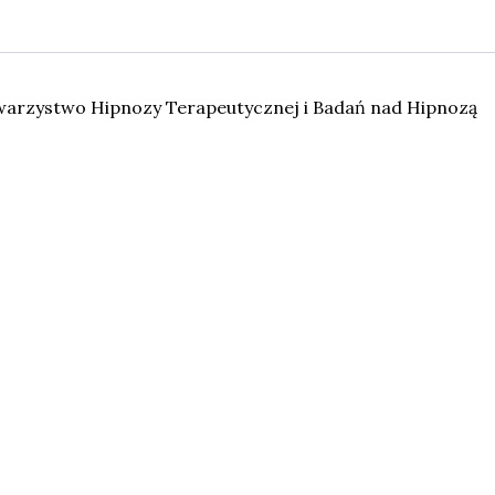
warzystwo Hipnozy Terapeutycznej i Badań nad Hipnozą
kości obsługi. Zakładamy, że wszystko jest w porządku, ale
le you navigate through the website. Out of these, the coo
nctionalities of the website. We also use third-party cooki
y with your consent. You also have the option to opt-out of