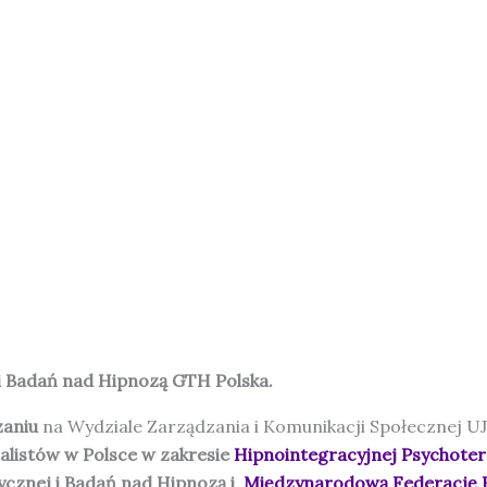
Strona główna
O nas
KURSY HIPNOZY
Aktualności
Terapeuci
Metoda H
 Badań nad Hipnozą GTH Polska.
zaniu
na Wydziale Zarządzania i Komunikacji Społecznej U
jalistów w Polsce w zakresie
Hipnointegracyjnej Psychoterap
cznej i Badań nad Hipnozą i
Międzynarodową Federację Hi