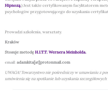
Hipnozą
.
) Jest także certyfikowanym facylitatorem me
psychologów przygotowującego do uzyskania certyfika
Prowadzi szkolenia, warsztaty.
Kraków
Stosuje metodę
H.I.T.T. Wernera Meinholda.
email:
adamkita[at]protonmail.com
UWAGA! Towarzystwo nie pośredniczy w umawianiu z poszc
umówienia się na spotkanie lub uzyskania szczegółowych 
POPRZEDNI
Małgorzata Trawińska