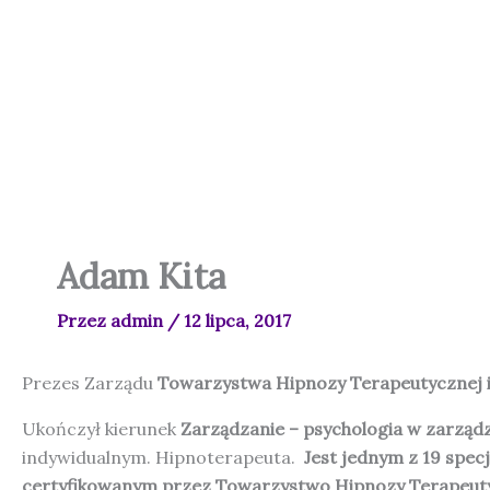
Przejdź
do
treści
Adam Kita
Przez
admin
/
12 lipca, 2017
Prezes Zarządu
Towarzystwa Hipnozy Terapeutycznej i
Ukończył kierunek
Zarządzanie – psychologia w zarząd
indywidualnym. Hipnoterapeuta.
Jest jednym z 19 spec
certyfikowanym przez Towarzystwo Hipnozy Terapeuty