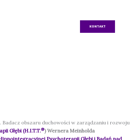
KONTAKT
.I.T.T.®
Klub HIT
Wydawnictwo
FAQ
J. Badacz obszaru duchowości w zarządzaniu i rozwoju
®
ii Głębi (H.I.T.T.
) Wernera Meinholda
pnointegracyjnej Psychoterapii Głębi i Badań nad