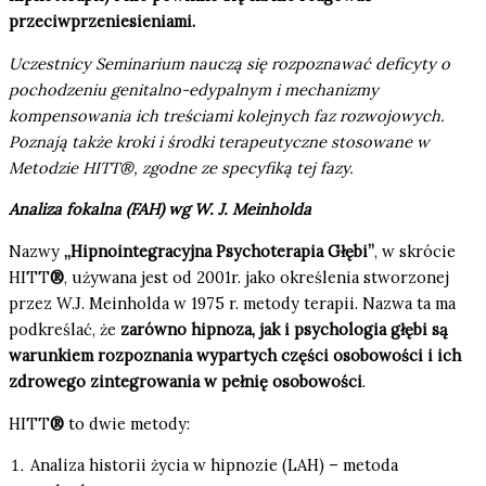
przeciwprzeniesieniami.
Uczestnicy Seminarium nauczą się rozpoznawać deficyty o
pochodzeniu genitalno-edypalnym i mechanizmy
kompensowania ich treściami kolejnych faz rozwojowych.
Poznają także kroki i środki terapeutyczne stosowane w
Metodzie HITT®, zgodne ze specyfiką tej fazy.
Analiza fokalna (FAH) wg W. J. Meinholda
Nazwy
„Hipnointegracyjna Psychoterapia Głębi”
, w skrócie
HITT
®
, używana jest od 2001r. jako określenia stworzonej
przez W.J. Meinholda w 1975 r. metody terapii. Nazwa ta ma
podkreślać, że
zarówno hipnoza, jak i psychologia głębi są
warunkiem rozpoznania wypartych części osobowości i ich
zdrowego zintegrowania w pełnię osobowości
.
HITT
®
to dwie metody:
Analiza historii życia w hipnozie (LAH) – metoda