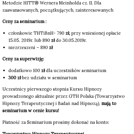
Metodzie HITT® Wernera Meinholda cz. II. Dla
zaawansowanych, początkujących, zainteresowanych
Ceny za seminarium :
członkowie THTiBnH- 790
zł,
przy wniesionej opłacie
15.05. 2019r. lub 890
zł
do 30.05.2019r.
niezrzeszeni – 890
zł
Ceny za superwizję:
dodatkowo 100
zł
dla uczestników seminarium
3
00 zł
bez udziału w seminarium
Uczestnicy pierwszego stopnia Kursu Hipnozy
prowadzonego aktualnie przez GTH Polska (Towarzystwo
Hipnozy Terapeutycznej i Badań nad Hipnozą),
mają to
seminarium w cenie kursu!
Płatność za Seminarium prosimy dokonać na konto:
Towarzystwo Hipnozy Terapeutycznej