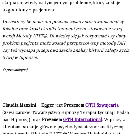
skupia się wtedy na tym jednym problemie, który zostaje
uzgodniony z pacjentem.
Uczestnicy Seminarium poznają zasady stosowania analizy
fokalne oraz kroki i środki terapeutyczne stosowane w tej
wersji Metody HITT®. Dowiedzą się jak rozpoznać czy dany
problem pacjenta może zostać przepracowany metodą FAH
czy też wymaga przeprowadzenia analizy historii całego życia
(LAH) w hipnozie.
O prowadzącej
Claudia Manzini – Egger
jest
Prezesem
GTH Szwajcaria
(Szwajcarskie Towarzystwo Hipnozy Terapeutycznej i Badań
nad Hipnozą) oraz
Prezesem
GTH International
. W pracy z
klientami stosuje głównie psychodynamiczno-analityczną
hipnoterapię (Metodę H.I.T.T.® Wernera Meinholda), jest