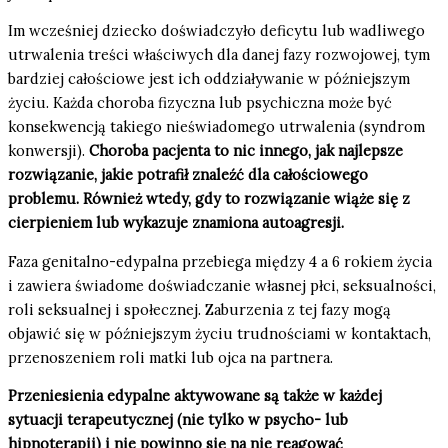
Im wcześniej dziecko doświadczyło deficytu lub wadliwego
utrwalenia treści właściwych dla danej fazy rozwojowej, tym
bardziej całościowe jest ich oddziaływanie w późniejszym
życiu. Każda choroba fizyczna lub psychiczna może być
konsekwencją takiego nieświadomego utrwalenia (syndrom
konwersji).
Choroba pacjenta to nic innego, jak najlepsze
rozwiązanie, jakie potrafił znaleźć dla całościowego
problemu. Również wtedy, gdy to rozwiązanie wiąże się z
cierpieniem lub wykazuje znamiona autoagresji.
Faza genitalno-edypalna przebiega między 4 a 6 rokiem życia
i zawiera świadome doświadczanie własnej płci, seksualności,
roli seksualnej i społecznej. Zaburzenia z tej fazy mogą
objawić się w późniejszym życiu trudnościami w kontaktach,
przenoszeniem roli matki lub ojca na partnera.
Przeniesienia edypalne aktywowane są także w każdej
sytuacji terapeutycznej (nie tylko w psycho- lub
hipnoterapii) i nie powinno się na nie reagować