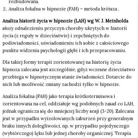
rozbudowana.
Analiza fokalna w hipnozie (FAH) – metoda krótsza .
Analiza historii życia w hipnozie (LAH) wg W. J. Meinholda
służy odnalezieniu przyczyn choroby ukrytych w historii
życia (z reguły w dzieciństwie) i zepchniętych do
podświadomości, uświadomieniu ich sobie z całościowego
punktu widzenia psychologii głębi i ich przepracowaniu.
Dla takiej formy terapii zorientowanej na historię życia
hipnoza zalecana jest szczególnie, gdyż wczesne dzieciństwo
przebiega w hipnotycznym stanie świadomości. Dotarcie do
nich lub możliwość zmiany zachodzi tylko w hipnozie.
Analiza fokalna (FAH) jako terapia krótkoterminowa i
zorientowana na cel, oddziałuje wg podobnych zasad co LAH,
jednak ogranicza się do mniejszej liczby sesji (3-20). Zalecana
jest w przypadku wyizolowanych zaburzeń przy generalnym
braku innych dolegliwości, np. w przypadku pojedynczego
(wybiórczego) lęku lub jednej choroby organicznej. Terapia