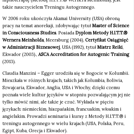
także nauczycielem Treningu Autogennego.
W 2006 roku ukończyła Akamai University (USA) obroną
pracy na temat anoreksji, zdobywając tytuł
Master of Science
in Consciousness Studies
. Posiada
Dyplom Metody H.I.T.T.®
Wernera Meinholda
, Meersburg (2004),
Certyfikat Osiągnięć
w Administracji Biznesowej
, USA (1992), tytuł
Mistrz Reiki
,
Ekwador (2003).,
ASCA Accreditation for Autogenic Training
(2013).
Claudia Manzini – Egger urodziła się w Bogocie w Kolumbii.
Mieszkała w różnych krajach, takich jak Kolumbia, Boliwia,
Szwajcaria, Ekwador, Anglia, USA i Włochy, dzięki czemu
poznała wiele kultur języków w stopniu pozwalającym jej nie
tylko mówić nimi, ale także je czuć. Wykłada w pięciu
językach: niemieckim, hiszpańskim, francuskim, włoskim i
angielskim. Prowadzi seminaria i kursy z Metody H.I.T.T.® i
treningu autogennego w wielu krajach (USA, Polska, Peru,
Egipt, Kuba, Grecja i Ekwador).